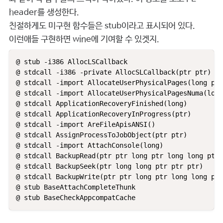
header를 생성한다.
친절하게도 미구현 함수들은 stub이라고 표시되어 있다.
이런애들 구현하면 wine에 기여할 수 있겟지.
@ stub -i386 AllocLSCallback

@ stdcall -i386 -private AllocSLCallback(ptr ptr) kr
@ stdcall -import AllocateUserPhysicalPages(long ptr
@ stdcall -import AllocateUserPhysicalPagesNuma(long
@ stdcall ApplicationRecoveryFinished(long)

@ stdcall ApplicationRecoveryInProgress(ptr)

@ stdcall -import AreFileApisANSI()

@ stdcall AssignProcessToJobObject(ptr ptr)

@ stdcall -import AttachConsole(long)

@ stdcall BackupRead(ptr ptr long ptr long long ptr)

@ stdcall BackupSeek(ptr long long ptr ptr ptr)

@ stdcall BackupWrite(ptr ptr long ptr long long ptr
@ stub BaseAttachCompleteThunk
