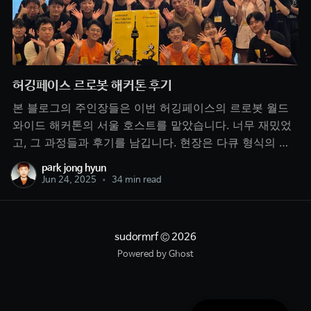
허깅페이스 르로봇 해커톤 후기
본 블로그의 주인장들은 이번 허깅페이스의 르로봇 월드
와이드 해커톤의 서울 호스트를 맡았습니다. 너무 재밌었
고, 그 과정들과 후기를 남깁니다. 현장은 다큐 형식의 작
은 영상을 만들었으니 한번 봐주세요. 계기저는 LLM 만 하
park jong hyun
고 있었고, Action 모델은 사실 관심이 없었습니다, 준호는
Jun 24, 2025
•
34 min read
1년 정도 로봇에 AI 를 넣는 일을 하고 있었죠. 허깅페이스
에서 르로봇 플랫폼을 만들고 오픈소스
sudormrf
© 2026
Powered by Ghost