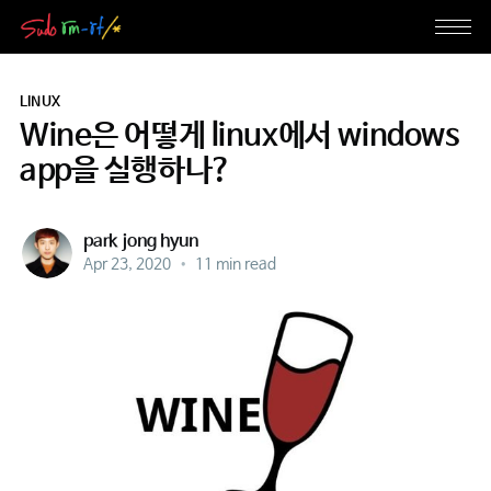
LINUX
Wine은 어떻게 linux에서 windows
app을 실행하나?
park jong hyun
Apr 23, 2020
•
11 min read