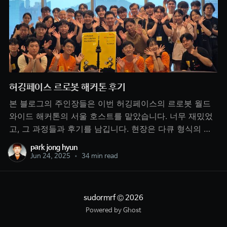
허깅페이스 르로봇 해커톤 후기
본 블로그의 주인장들은 이번 허깅페이스의 르로봇 월드
와이드 해커톤의 서울 호스트를 맡았습니다. 너무 재밌었
고, 그 과정들과 후기를 남깁니다. 현장은 다큐 형식의 작
은 영상을 만들었으니 한번 봐주세요. 계기저는 LLM 만 하
park jong hyun
고 있었고, Action 모델은 사실 관심이 없었습니다, 준호는
Jun 24, 2025
•
34 min read
1년 정도 로봇에 AI 를 넣는 일을 하고 있었죠. 허깅페이스
에서 르로봇 플랫폼을 만들고 오픈소스
sudormrf
© 2026
Powered by Ghost