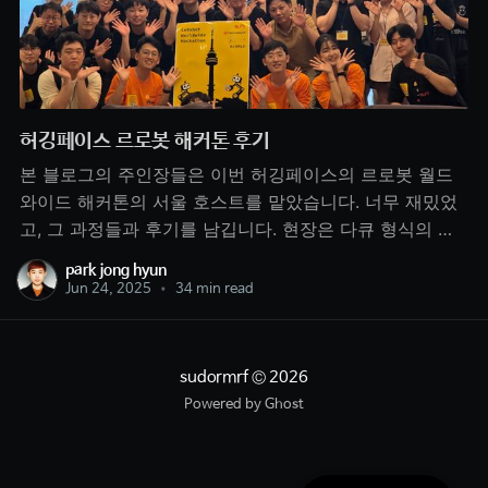
허깅페이스 르로봇 해커톤 후기
본 블로그의 주인장들은 이번 허깅페이스의 르로봇 월드
와이드 해커톤의 서울 호스트를 맡았습니다. 너무 재밌었
고, 그 과정들과 후기를 남깁니다. 현장은 다큐 형식의 작
은 영상을 만들었으니 한번 봐주세요. 계기저는 LLM 만 하
park jong hyun
고 있었고, Action 모델은 사실 관심이 없었습니다, 준호는
Jun 24, 2025
•
34 min read
1년 정도 로봇에 AI 를 넣는 일을 하고 있었죠. 허깅페이스
에서 르로봇 플랫폼을 만들고 오픈소스
sudormrf
© 2026
Powered by Ghost