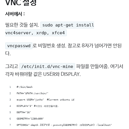
VNC 설정
서버에서 :
필요한 것들 설치.
sudo apt-get install
vnc4server, xrdp, xfce4
로 비밀번호 생성. 참고로 8자가 넘어가면 안된
vncpasswd
다.
그리고
파일을 만들어줌. 여기서
/etc/init.d/vnc-mine
각자 바꿔야할 값은 USER와 DISPLAY.
#!/bin/bash
PATH="$PATH:/usr/bin/"
export USER="junho"  #Current unbuntu id
DISPLAY="3" #이것도 새로만들어줌.
DEPTH="16"
GEOMETRY="1280x800"
D
E
P
T
H
−
g
e
o
m
e
t
r
y
−
OPTIONS="-depth 
{GEOMETRY} :${DISPLAY} -localhost"
D
E
P
T
H
g
e
o
m
e
t
r
y