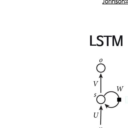
Johnson의
LSTM