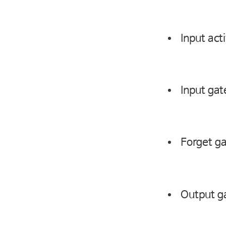
Input act
Input gat
Forget ga
Output g