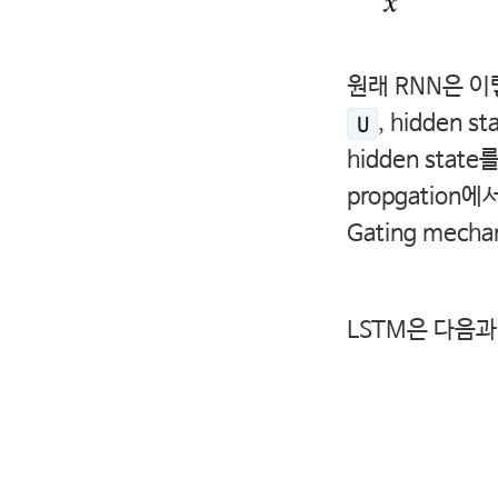
원래 RNN은 이
, hidden 
U
hidden state
propgation
Gating mec
LSTM은 다음과