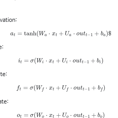
ivation:
(1)
a
t
=
tanh
(
W
a
⋅
x
t
+
U
a
⋅
o
u
t
t
−
1
+
b
a
)
$
=
tanh
(
⋅
+
⋅
+
)
$
a
W
x
U
o
u
t
b
−
1
t
a
t
a
t
a
e:
(2)
i
t
=
σ
(
W
i
⋅
x
t
+
U
i
⋅
o
u
t
t
−
1
+
b
i
)
=
(
⋅
+
⋅
+
)
i
σ
W
x
U
o
u
t
b
−
1
t
i
t
i
t
i
te:
(3)
f
t
=
σ
(
W
f
⋅
x
t
+
U
f
⋅
o
u
t
t
−
1
+
b
f
)
=
(
⋅
+
⋅
+
)
f
σ
W
x
U
o
u
t
b
−
1
t
t
t
f
f
f
ate:
(4)
o
t
=
σ
(
W
o
⋅
x
t
+
U
o
⋅
o
u
t
t
−
1
+
b
o
)
=
(
⋅
+
⋅
+
)
o
σ
W
x
U
o
u
t
b
−
1
t
o
t
o
t
o