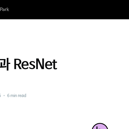
Park
과 ResNet
6
•
6 min read